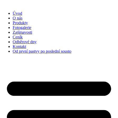
Přejít
k
Úvod
obsahu
O nás
Produkty
Fotogalerie
Zajímavosti
Cení­k
Odběrové dny
Kontakt
Od první pastvy po poslední sousto