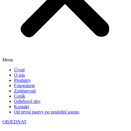
Menu
Úvod
O nás
Produkty
Fotogalerie
Zajímavosti
Cení­k
Odběrové dny
Kontakt
Od první pastvy po poslední sousto
OBJEDNAT