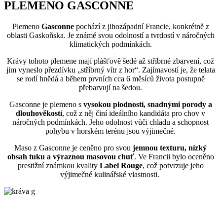
PLEMENO GASCONNE
Plemeno
Gasconne
pochází z jihozápadní Francie, konkrétně z
oblasti Gaskoňska. Je známé svou odolností a tvrdostí v náročných
klimatických podmínkách.
Krávy tohoto plemene mají plášťově šedé až stříbrné zbarvení, což
jim vyneslo přezdívku „stříbrný vítr z hor“. Zajímavostí je, že telata
se rodí hnědá a během prvních cca 6 měsíců života postupně
přebarvují na šedou.
Gasconne je plemeno s
vysokou plodností, snadnými porody a
dlouhověkostí
, což z něj činí ideálního kandidáta pro chov v
náročných podmínkách. Jeho odolnost vůči chladu a schopnost
pohybu v horském terénu jsou výjimečné.
Maso z Gasconne je ceněno pro svou
jemnou texturu, nízký
obsah tuku a výraznou masovou chuť
. Ve Francii bylo oceněno
prestižní známkou kvality
Label Rouge
, což potvrzuje jeho
výjimečné kulinářské vlastnosti.